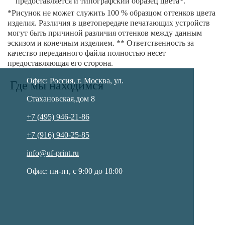
предоставляется и типографский образец цвета*.
*Рисунок не может служить 100 % образцом оттенков цвета
изделия. Различия в цветопередаче печатающих устройств
могут быть причиной различия оттенков между данным
эскизом и конечным изделием. ** Ответственность за
качество переданного файла полностью несет
Как с нами связаться
предоставляющая его сторона.
Офис: Россия,
г.
Москва
,
ул.
Где мы находимся
Стахановская,
дом 8
+7 (495) 946-21-86
+7 (916) 940-25-85
info@uf-print.ru
Офис: пн-пт, с 9:00 до 18:00