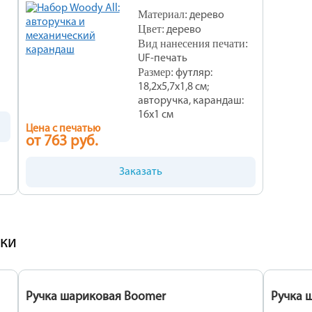
Материал:
дерево
Цвет:
дерево
Вид нанесения печати:
UF-печать
Размер:
футляр:
18,2х5,7х1,8 см;
авторучка, карандаш:
16х1 см
Цена с печатью
от 763 руб.
Заказать
чки
Ручка шариковая Boomer
Ручка 