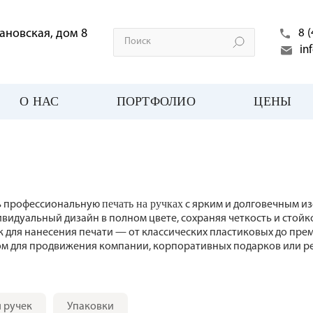
ахановская, дом 8
8 
in
0
О НАС
ПОРТФОЛИО
ЦЕНЫ
печать на ручках
ь профессиональную
с ярким и долговечным и
ивидуальный дизайн в полном цвете, сохраняя четкость и стой
для нанесения печати — от классических пластиковых до прем
м для продвижения компании, корпоративных подарков или р
 ручек
Упаковки