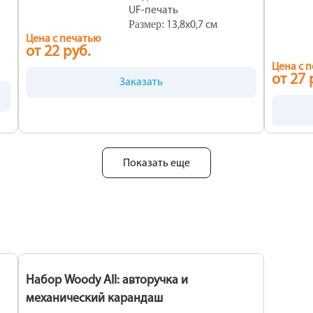
UF-печать
тить
Размер:
13,8х0,7 см
ость
Цена с печатью
от 22 руб.
Цена с 
Очистить
Сохранить
от 27 
Заказать
Показать еще
Набор Woody All: авторучка и
механический карандаш