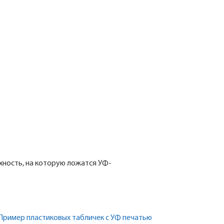
хность, на которую ложатся УФ-