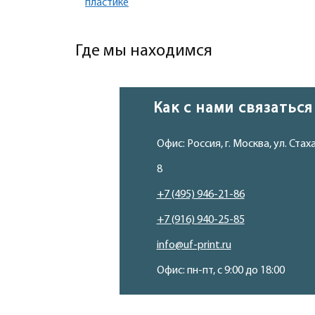
пластике
Где мы находимся
<
Обесцве
Ярк
Как с нами связаться
Офис: Россия,
г.
Москва
,
ул. Стах
8
+7 (495) 946-21-86
+7 (916) 940-25-85
info@uf-print.ru
Офис: пн-пт, с 9:00 до 18:00