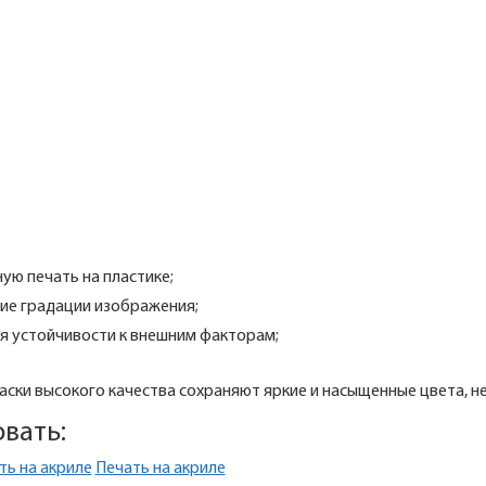
ую печать на пластике;
кие градации изображения;
я устойчивости к внешним факторам;
раски высокого качества сохраняют яркие и насыщенные цвета, н
вать:
Печать на акриле