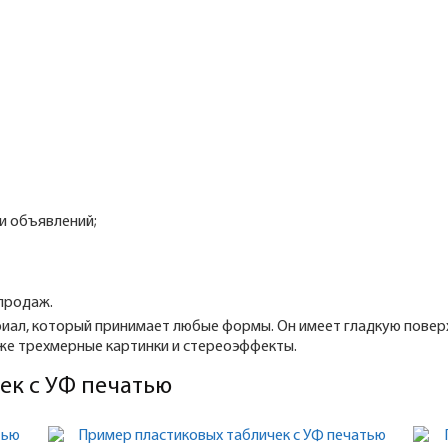
ки объявлений;
продаж.
риал, который принимает любые формы. Он имеет гладкую повер
же трехмерные картинки и стереоэффекты.
ек с УФ печатью