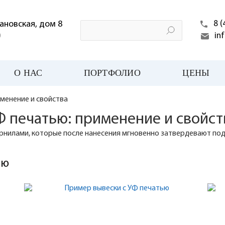
хановская, дом 8
8 (
in
0
О НАС
ПОРТФОЛИО
ЦЕНЫ
именение и свойства
Ф печатью: применение и свойст
нилами, которые после нанесения мгновенно затвердевают по
ью