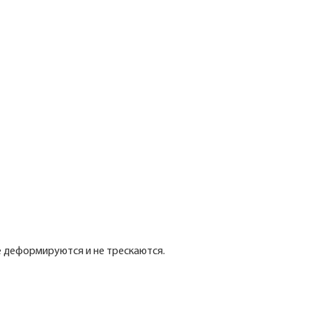
е деформируются и не трескаются.
x